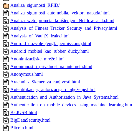
Analiza_sigurnosti_RFID/
Analiza_sigurnosti_automobila,_vektori_napada.html
Analiza_web_prometa_korištenjem_Netflow_alata.html
Analysis_of_Fitness_Tracker_Security_and_Privacy.html
Analysis_of_VaultX_leaks.html
Android_dozvole_(engl._permissions).html
Android_mobitel_kao_rubber_ducky.html
Anonimizacijske_mreže.html
Anonimnost_i_privatnost_na_internetu.html
Anonymous.html
Arachni_-_Skener_za_ranjivosti.html
Autentifikacija,_autorizacija_i_bilježenje.html
Authentication_and_Authorization_in_Java_Systems.html
Authentication_on_mobile_devices_using_machine_learning.htm
BadUSB.html
BigDataSecurity.html
Bitcoin.html