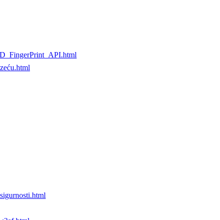
ID_FingerPrint_API.html
zeću.html
gurnosti.html