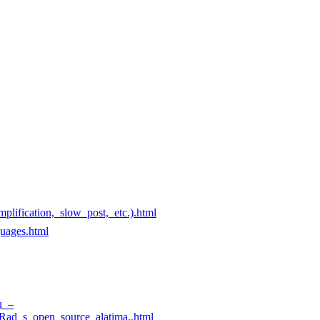
ification,_slow_post,_etc.).html
uages.html
u_–
_Rad_s_open_source_alatima..html