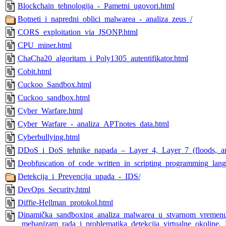
Blockchain_tehnologija_-_Pametni_ugovori.html
Botneti_i_napredni_oblici_malwarea_-_analiza_zeus_/
CORS_exploitation_via_JSONP.html
CPU_miner.html
ChaCha20_algoritam_i_Poly1305_autentifikator.html
Cobit.html
Cuckoo_Sandbox.html
Cuckoo_sandbox.html
Cyber_Warfare.html
Cyber_Warfare_-_analiza_APTnotes_data.html
Cyberbullying.html
DDoS_i_DoS_tehnike_napada_–_Layer_4,_Layer_7_(floods,_ampl
Deobfuscation_of_code_written_in_scripting_programming_lang
Detekcija_i_Prevencija_upada_-_IDS/
DevOps_Security.html
Diffie-Hellman_protokol.html
Dinamička_sandboxing_analiza_malwarea_u_stvarnom_vremen
_mehanizam_rada_i_problematika_detekcija_virtualne_okoline.