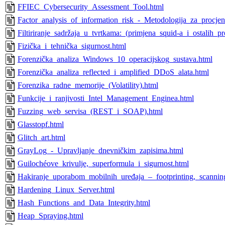
FFIEC_Cybersecurity_Assessment_Tool.html
Factor_analysis_of_information_risk_-_Metodologija_za_procjen
Filtiriranje_sadržaja_u_tvrtkama:_(primjena_squid-a_i_ostalih_p
Fizička_i_tehnička_sigurnost.html
Forenzička_analiza_Windows_10_operacijskog_sustava.html
Forenzička_analiza_reflected_i_amplified_DDoS_alata.html
Forenzika_radne_memorije_(Volatility).html
Funkcije_i_ranjivosti_Intel_Management_Enginea.html
Fuzzing_web_servisa_(REST_i_SOAP).html
Glasstopf.html
Glitch_art.html
GrayLog_-_Upravljanje_dnevničkim_zapisima.html
Guilochéove_krivulje,_superformula_i_sigurnost.html
Hakiranje_uporabom_mobilnih_uređaja_–_footprinting,_scanning
Hardening_Linux_Server.html
Hash_Functions_and_Data_Integrity.html
Heap_Spraying.html