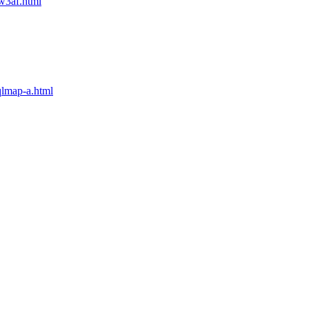
w3af.html
lmap-a.html