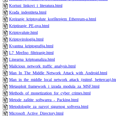
Korisni_linkovi_i_literatura.html
Krađa_indentiteta.html
Kreiranje_kriptovalute_korištenjem_Ethereum-a.html
Kriptiranje_PE-ova.html
Kriptovalute.html
Kriptovirologija.html
Kvantna_kriptografija.html
L7_Mrežno_filtriranje.html
Linearna_kriptoanaliza.html
Malicious_network_traffic_analysis.html
Man_In_The_Middle_Network_Attack_with_Android.html
Man_in_the_middle_local_network_attack_(mitmf,_bettercap).ht
Metasploit_framework_i_izrada_modula_za_MSF.html
Methods_of_monetization_for_cyber_crimes.html
Metode_zaštite_softwarea_-_Packing.html
Metodologije_za_razvoj_sigurnog_softvera.html
Microsoft_Active_Directory.html