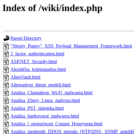
Index of /wiki/index.php
Parent Directory
"Sleepy_Puppy"_XSS_Payload_Management_Framework.html
2_factor_authentication.html
ASP.NET_Security.html
Akustična_kriptoanaliza.html
AlienVault.html
Alternativni_threat_modeli.html
Analiza_Chamaleon_Wi-Fi_malwarea.html
Analiza_Ebury_Linux_malvera.html
Analiza_PST_datoteka.html
Analiza_bankovnog_malwarea.html
Analiza_i_mogućnosti_Conpot_Honeypota.html
Analiza_modernih_DDOS_metoda_(NTP,DNS,_SNMP_amplifica