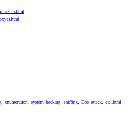
u_rizika.html
roxya).html
,_enumeration,_system_hacking,_sniffing,_Dos_attack,_etc..html