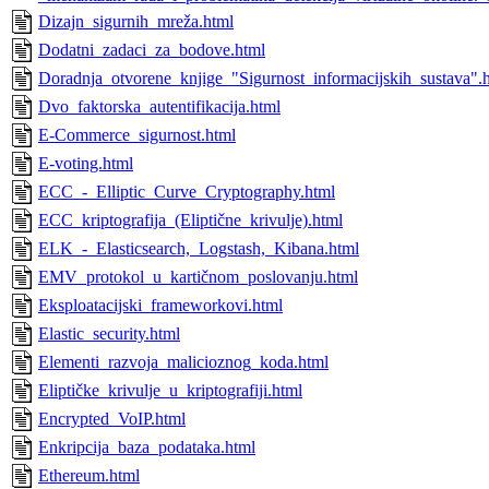
Dizajn_sigurnih_mreža.html
Dodatni_zadaci_za_bodove.html
Doradnja_otvorene_knjige_"Sigurnost_informacijskih_sustava".
Dvo_faktorska_autentifikacija.html
E-Commerce_sigurnost.html
E-voting.html
ECC_-_Elliptic_Curve_Cryptography.html
ECC_kriptografija_(Eliptične_krivulje).html
ELK_-_Elasticsearch,_Logstash,_Kibana.html
EMV_protokol_u_kartičnom_poslovanju.html
Eksploatacijski_frameworkovi.html
Elastic_security.html
Elementi_razvoja_malicioznog_koda.html
Eliptičke_krivulje_u_kriptografiji.html
Encrypted_VoIP.html
Enkripcija_baza_podataka.html
Ethereum.html