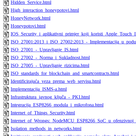
Hidden_Service.html
High_interaction_honeypotovi.html
HoneyNetwork.html
Honeypotovi.html
IOS_Security_i_aplikativni_primjer_koji_koristi_Apple_Touch_
ISO_27001:2013_i_ISO_27002:2013_-_Implementacija_u_podu
ISO_27001_-_Upravljanje_IS.html
ISO_27002_-_Norma_i_Sukladnost.html
ISO_27005_-_Upravljanje_rizicima.html
ISO_standards_for_blockchain_and_smartcontracts.html
Identificirajuća_veza_prema_web_servisu.html
Implementacija_ISMS-a.html
Infrastruktura_javnog_ključa_-_PKI.html
Integracija_ESP8266_modula_i_mikrofona.html
Internet_of_Things_Security.html
Internet_of_Wrongs:_NodeMCU_ESP8266_SoC_u_ofenzivnoj_si
Isolation_methods_in_networks.html