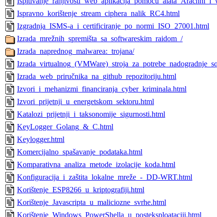
Ispitivanje_ranjivosti_web_aplikacija_pomoću_alata_Arachni_i_
Ispravno_korištenje_stream_ciphera_nalik_RC4.html
Izgradnja_ISMS-a_i_certificiranje_po_normi_ISO_27001.html
Izrada_mrežnih_spremišta_sa_softwareskim_raidom_/
Izrada_naprednog_malwarea:_trojana/
Izrada_virtualnog_(VMWare)_stroja_za_potrebe_nadogradnje_sq
Izrada_web_priručnika_na_github_repozitoriju.html
Izvori_i_mehanizmi_financiranja_cyber_kriminala.html
Izvori_prijetnji_u_energetskom_sektoru.html
Katalozi_prijetnji_i_taksonomije_sigurnosti.html
KeyLogger_Golang_&_C.html
Keylogger.html
Komercijalno_spašavanje_podataka.html
Komparativna_analiza_metode_izolacije_koda.html
Konfiguracija_i_zaštita_lokalne_mreže_-_DD-WRT.html
Korištenje_ESP8266_u_kriptografiji.html
Korištenje_Javascripta_u_maliciozne_svrhe.html
Korištenje_Windows_PowerShella_u_posteksploataciji.html